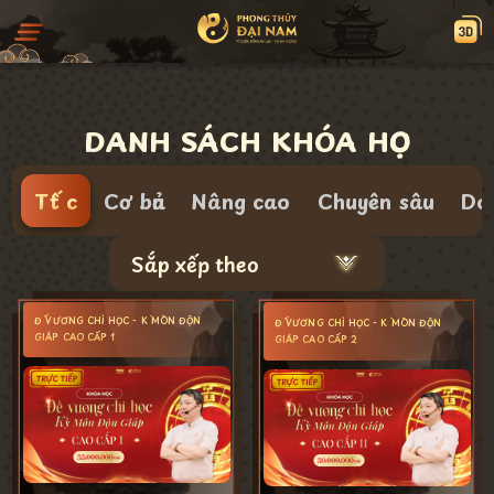
DANH SÁCH KHÓA HỌC
Tất cả
Cơ bản
Nâng cao
Chuyên sâu
Do
Sắp xếp theo
ĐẾ VƯƠNG CHỈ HỌC - KỲ MÔN ĐỘN
ĐẾ VƯƠNG CHỈ HỌC - KỲ MÔN ĐỘN
GIÁP CAO CẤP 1
GIÁP CAO CẤP 2