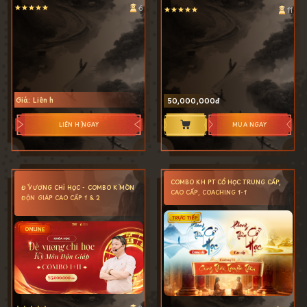
6
Empty
11
Empty
1 Star
2 Stars
3 Stars
4 Stars
5 Stars
1 Star
2 Stars
3 Stars
4 Stars
5 Stars
Giá: Liên hệ
50,000,000
LIÊN HỆ NGAY
MUA NGAY
COMBO KH PT CỔ HỌC TRUNG CẤP,
ĐẾ VƯƠNG CHỈ HỌC - COMBO KỲ MÔN
CAO CẤP, COACHING 1-1
ĐỘN GIÁP CAO CẤP 1 & 2