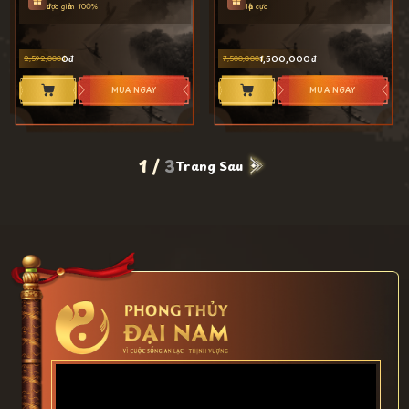
được giảm 100%
lập cực
0
1,500,000
2,592,000
7,500,000
MUA NGAY
MUA NGAY
1
/
3
Trang Sau